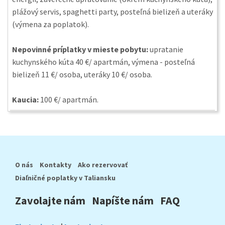
plážový servis, spaghetti party, posteľná bielizeň a uteráky
(výmena za poplatok).
Nepovinné príplatky v mieste pobytu:
upratanie
kuchynského kúta 40 €/ apartmán, výmena - posteľná
bielizeň 11 €/ osoba, uteráky 10 €/ osoba.
Kaucia:
100 €/ apartmán.
O nás
Kontakty
Ako rezervovať
Diaľničné poplatky v Taliansku
Zavolajte nám
Napíšte nám
FAQ