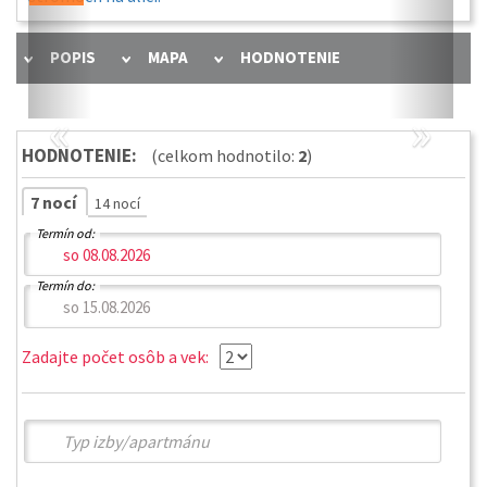
POPIS
MAPA
HODNOTENIE
«
»
HODNOTENIE:
(celkom hodnotilo:
2
)
7 nocí
14 nocí
Termín od:
Termín do:
Zadajte počet osôb a vek: