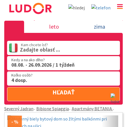
Apartmány BETANIA - Bibione Spiaggia - Severný 
leto
zima
02 2063 3182
Po-Pia: 9.00 - 16.00
Kam chcete ísť?
Zadajte oblasť ...
Kedy a na ako dlho?
08.08. - 26.09.2026 / 1 týždeň
Koľko osôb?
4 dosp.
HĽADAŤ
Severný Jadran
Bibione Spiaggia
Apartmány BETANIA