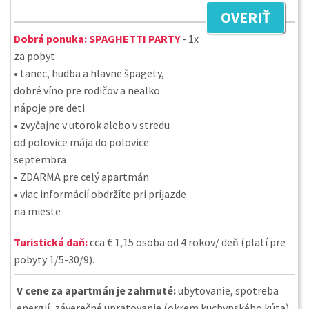
OVERIŤ
Dobrá ponuka:
SPAGHETTI PARTY
- 1x
za pobyt
• tanec, hudba a hlavne špagety,
dobré víno pre rodičov a nealko
nápoje pre deti
• zvyčajne v utorok alebo v stredu
od polovice mája do polovice
septembra
• ZDARMA pre celý apartmán
• viac informácií obdržíte pri príjazde
na mieste
Turistická daň:
cca € 1,15 osoba od 4 rokov/ deň (platí pre
pobyty 1/5-30/9).
V cene za apartmán je zahrnuté:
ubytovanie, spotreba
energií, záverečné upratovanie (okrem kuchynského kúta),